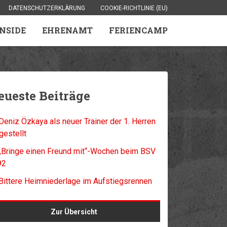
DATENSCHUTZERKLÄRUNG
COOKIE-RICHTLINIE (EU)
INSIDE
EHRENAMT
FERIENCAMP
eueste Beiträge
Deniz Özkaya als neuer Trainer der 1. Herren
gestellt
„Bringe einen Freund mit“-Wochen beim BSV
92
Bittere Heimniederlage im Aufstiegsrennen
Zur Übersicht