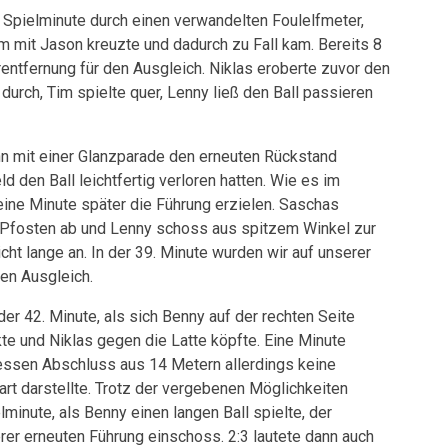
3. Spielminute durch einen verwandelten Foulelfmeter,
 mit Jason kreuzte und dadurch zu Fall kam. Bereits 8
entfernung für den Ausgleich. Niklas eroberte zuvor den
e durch, Tim spielte quer, Lenny ließ den Ball passieren
nn mit einer Glanzparade den erneuten Rückstand
d den Ball leichtfertig verloren hatten. Wie es im
eine Minute später die Führung erzielen. Saschas
 Pfosten ab und Lenny schoss aus spitzem Winkel zur
icht lange an. In der 39. Minute wurden wir auf unserer
en Ausgleich.
der 42. Minute, als sich Benny auf der rechten Seite
kte und Niklas gegen die Latte köpfte. Eine Minute
dessen Abschluss aus 14 Metern allerdings keine
rt darstellte. Trotz der vergebenen Möglichkeiten
lminute, als Benny einen langen Ball spielte, der
erer erneuten Führung einschoss. 2:3 lautete dann auch