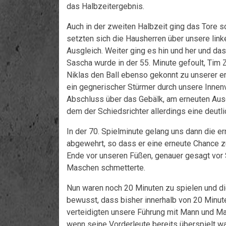
das Halbzeitergebnis.
Auch in der zweiten Halbzeit ging das Tore sc
setzten sich die Hausherren über unsere linke
Ausgleich. Weiter ging es hin und her und das
Sascha wurde in der 55. Minute gefoult, Tim Z
Niklas den Ball ebenso gekonnt zu unserer er
ein gegnerischer Stürmer durch unsere Innen
Abschluss über das Gebälk, am erneuten Ausgl
dem der Schiedsrichter allerdings eine deutl
In der 70. Spielminute gelang uns dann die e
abgewehrt, so dass er eine erneute Chance z
Ende vor unseren Füßen, genauer gesagt vor 
Maschen schmetterte.
Nun waren noch 20 Minuten zu spielen und die
bewusst, dass bisher innerhalb von 20 Minuten
verteidigten unsere Führung mit Mann und Ma
wenn seine Vorderleute bereits überspielt wa