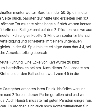
hießen munter weiter. Bereits in der 50. Spielminute
 Seite durch, passten zur Mitte und erzielten den 3:3
 nächste Tor musste nicht lange auf sich warten lassen.
irkelte den Ball gekonnt auf den 2. Pfosten, von wo aus
neuten Führung einköpfte. 3 Minuten später tankte sich
verteidigung und scheiterte, mit einem ungenauen
eich. In der 63. Spielminute erfolgte dann das 4:4, bei
iche Abseitsstellung übersah.
rneute Führung. Eine Ecke von Karl wurde zu kurz
um Hereinflanken bekam. Auch dieser Ball landete am
Stefano, der den Ball sehenswert zum 4:5 in die
 Gastgeber erhöhten ihren Druck. Natürlich war uns
 rund 2 Tore in dieser Partie gefallen sind und wir
us. Auch Hendrik musste mit guten Paraden eingreifen,
ren. Es ergaben sich auch noch Kontersituationen für