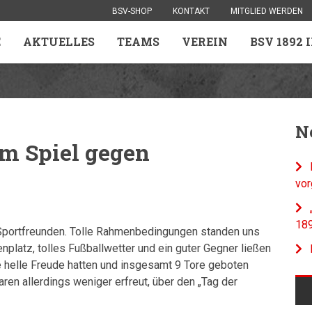
BSV-SHOP
KONTAKT
MITGLIED WERDEN
E
AKTUELLES
TEAMS
VEREIN
BSV 1892 
N
em Spiel gegen
vor
18
 Sportfreunden. Tolle Rahmenbedingungen standen uns
nplatz, tolles Fußballwetter und ein guter Gegner ließen
re helle Freude hatten und insgesamt 9 Tore geboten
en allerdings weniger erfreut, über den „Tag der