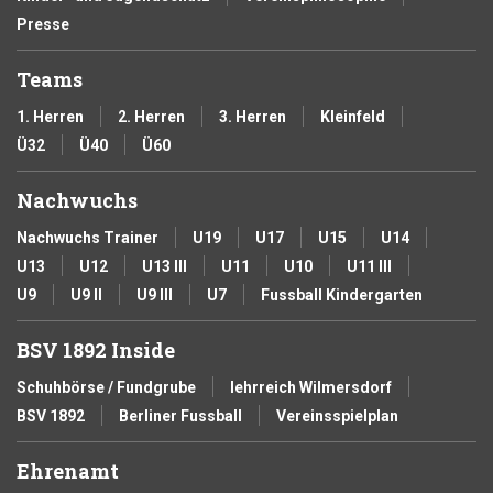
Presse
Teams
1. Herren
2. Herren
3. Herren
Kleinfeld
Ü32
Ü40
Ü60
Nachwuchs
Nachwuchs Trainer
U19
U17
U15
U14
U13
U12
U13 III
U11
U10
U11 III
U9
U9 II
U9 III
U7
Fussball Kindergarten
BSV 1892 Inside
Schuhbörse / Fundgrube
lehrreich Wilmersdorf
BSV 1892
Berliner Fussball
Vereinsspielplan
Ehrenamt