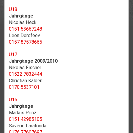
U18
Jahrgänge
Nicolas Heck
0151 53667248
Leon Dorofeev
0157 87578665
U17
Jahrgänge 2009/2010
Nikolas Fischer
01522 7832444
Christian Kalden
0170 5537101
U16
Jahrgänge
Markus Prinz
0151 42985105
Saverio Laratonda
0176 77607697