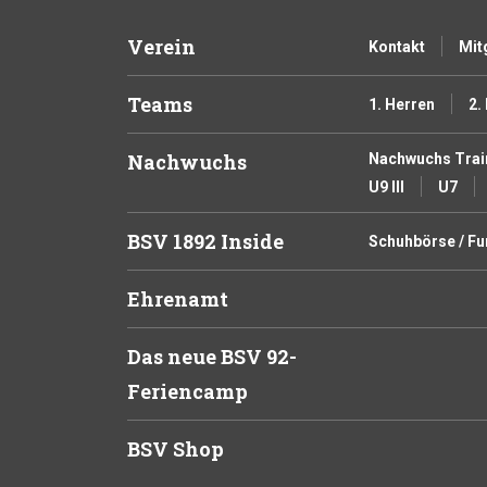
Verein
Kontakt
Mit
Teams
1. Herren
2.
Nachwuchs
Nachwuchs Trai
U9 III
U7
BSV 1892 Inside
Schuhbörse / F
Ehrenamt
Das neue BSV 92-
Feriencamp
BSV Shop