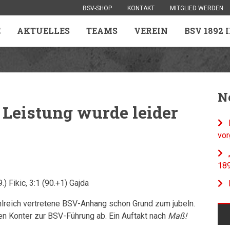
BSV-SHOP
KONTAKT
MITGLIED WERDEN
E
AKTUELLES
TEAMS
VEREIN
BSV 1892 
N
 Leistung wurde leider
vor
18
9.) Fikic, 3:1 (90.+1) Gajda
hlreich vertretene BSV-Anhang schon Grund zum jubeln.
n Konter zur BSV-Führung ab. Ein Auftakt nach
Maß!