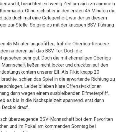
überrascht, brauchten ein wenig Zeit um sich zu sammeln
ommando. Ohne sich aber in den ersten 45 Minuten die
d gab doch mal eine Gelegenheit, war der an diesem
er zur Stelle. So ging es mit der knappen BSV-Führung
en 45 Minuten angepfiffen, traf die Oberliga-Reserve
h dem anderen auf das BSV-Tor. Doch die
l gesehen sehr gut. Doch die mit ehemaligen Oberliga-
-Mannschaft ließen nicht locker und drückten auf den
tlastungskontern unserer Elf. Als Fikic knapp 20
brachte, schien das Spiel in die erwartende Richtung zu
 geschlagen. Leider blieben klare Offensivaktionen
ang dann wegen einem ausbleibenden Elfmeterpfiff.
eb es bis in die Nachspielzeit spannend, erst dann
 Deckel drauf.
ferisch überzeugende BSV-Mannschaft bot dem Favoriten
wischen und im Pokal am kommenden Sonntag bei