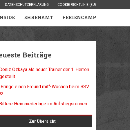
DATENSCHUTZERKLÄRUNG
COOKIE-RICHTLINIE (EU)
INSIDE
EHRENAMT
FERIENCAMP
eueste Beiträge
Deniz Özkaya als neuer Trainer der 1. Herren
gestellt
„Bringe einen Freund mit“-Wochen beim BSV
92
Bittere Heimniederlage im Aufstiegsrennen
Zur Übersicht