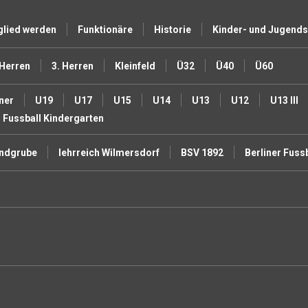
glied werden
Funktionäre
Historie
Kinder- und Jugend
 Herren
3. Herren
Kleinfeld
Ü32
Ü40
Ü60
ner
U19
U17
U15
U14
U13
U12
U13 III
Fussball Kindergarten
undgrube
lehrreich Wilmersdorf
BSV 1892
Berliner Fuss