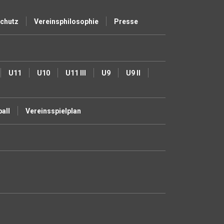
schutz
Vereinsphilosophie
Presse
U11
U10
U11 III
U9
U9 II
ball
Vereinsspielplan