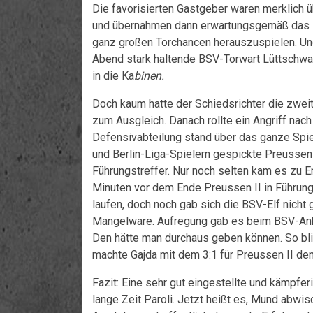
Die favorisierten Gastgeber waren merklich 
und übernahmen dann erwartungsgemäß das K
ganz großen Torchancen herauszuspielen. Un
Abend stark haltende BSV-Torwart Lüttschwag
in die Ka
binen.
Doch kaum hatte der Schiedsrichter die zweit
zum Ausgleich. Danach rollte ein Angriff nac
Defensivabteilung stand über das ganze Spie
und Berlin-Liga-Spielern gespickte Preussen
Führungstreffer. Nur noch selten kam es zu En
Minuten vor dem Ende Preussen II in Führung 
laufen, doch noch gab sich die BSV-Elf nicht
Mangelware. Aufregung gab es beim BSV-Anh
Den hätte man durchaus geben können. So bli
machte Gajda mit dem 3:1 für Preussen II den
Fazit: Eine sehr gut eingestellte und kämp
lange Zeit Paroli. Jetzt heißt es, Mund ab