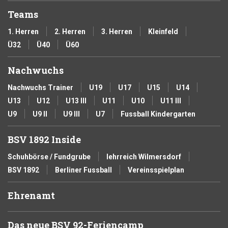
Teams
1. Herren
2. Herren
3. Herren
Kleinfeld
Ü32
Ü40
Ü60
Nachwuchs
Nachwuchs Trainer
U19
U17
U15
U14
U13
U12
U13 III
U11
U10
U11 III
U9
U9 II
U9 III
U7
Fussball Kindergarten
BSV 1892 Inside
Schuhbörse / Fundgrube
lehrreich Wilmersdorf
BSV 1892
Berliner Fussball
Vereinsspielplan
Ehrenamt
Das neue BSV 92-Feriencamp