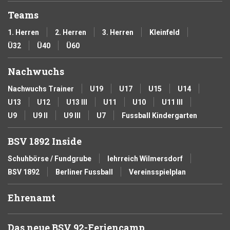
Teams
1. Herren
2. Herren
3. Herren
Kleinfeld
Ü32
Ü40
Ü60
Nachwuchs
Nachwuchs Trainer
U19
U17
U15
U14
U13
U12
U13 III
U11
U10
U11 III
U9
U9 II
U9 III
U7
Fussball Kindergarten
BSV 1892 Inside
Schuhbörse / Fundgrube
lehrreich Wilmersdorf
BSV 1892
Berliner Fussball
Vereinsspielplan
Ehrenamt
Das neue BSV 92-Feriencamp