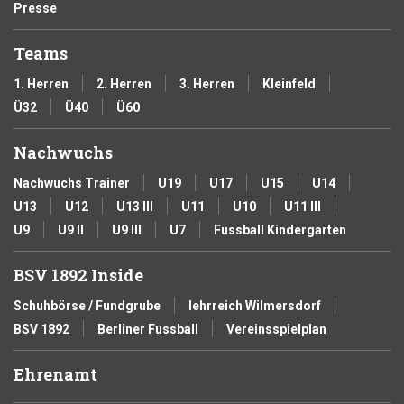
Presse
Teams
1. Herren
2. Herren
3. Herren
Kleinfeld
Ü32
Ü40
Ü60
Nachwuchs
Nachwuchs Trainer
U19
U17
U15
U14
U13
U12
U13 III
U11
U10
U11 III
U9
U9 II
U9 III
U7
Fussball Kindergarten
BSV 1892 Inside
Schuhbörse / Fundgrube
lehrreich Wilmersdorf
BSV 1892
Berliner Fussball
Vereinsspielplan
Ehrenamt