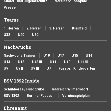
Kinder- und Jugendschutz
Vereinsphilosophie
Presse
Teams
1. Herren
2. Herren
3. Herren
Kleinfeld
Ü32
Ü40
Ü60
Nachwuchs
Nachwuchs Trainer
U19
U17
U15
U14
U13
U12
U13 III
U11
U10
U11 III
U9
U9 II
U9 III
U7
Fussball Kindergarten
BSV 1892 Inside
Schuhbörse / Fundgrube
lehrreich Wilmersdorf
BSV 1892
Berliner Fussball
Vereinsspielplan
Ehrenamt