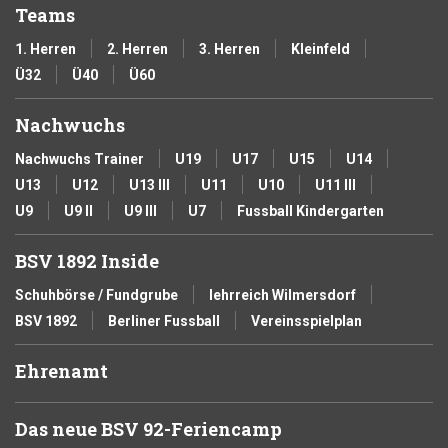
Teams
1. Herren
2. Herren
3. Herren
Kleinfeld
Ü32
Ü40
Ü60
Nachwuchs
Nachwuchs Trainer
U19
U17
U15
U14
U13
U12
U13 III
U11
U10
U11 III
U9
U9 II
U9 III
U7
Fussball Kindergarten
BSV 1892 Inside
Schuhbörse / Fundgrube
lehrreich Wilmersdorf
BSV 1892
Berliner Fussball
Vereinsspielplan
Ehrenamt
Das neue BSV 92-Feriencamp