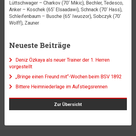
Lüttschwager – Charkov (70‘ Mikic), Bechler, Tedesco,
Anker – Koschek (65‘ Elsaadawi), Schnack (70‘ Hass),
Schleifenbaum – Busche (65‘ Iwuozor), Sobczyk (70‘
Wolff), Zauner
Neueste Beiträge
Deniz Özkaya als neuer Trainer der 1. Herren
vorgestellt
„Bringe einen Freund mit“-Wochen beim BSV 1892
Bittere Heimniederlage im Aufstiegsrennen
Zur Übersicht