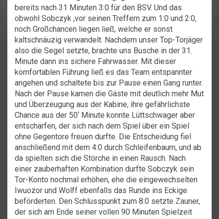
bereits nach 31 Minuten 3:0 für den BSV. Und das
obwohl Sobczyk ,vor seinen Treffern zum 1:0 und 2:0,
noch Großchancen liegen ließ, welche er sonst
kaltschnäuzig verwandelt. Nachdem unser Top-Torjäger
also die Segel setzte, brachte uns Busche in der 31.
Minute dann ins sichere Fahrwasser. Mit dieser
komfortablen Führung ließ es das Team entspannter
angehen und schaltete bis zur Pause einen Gang runter.
Nach der Pause kamen die Gäste mit deutlich mehr Mut
und Überzeugung aus der Kabine, ihre gefährlichste
Chance aus der 50‘ Minute konnte Lüttschwager aber
entschärfen, der sich nach dem Spiel über ein Spiel
ohne Gegentore freuen durfte. Die Entscheidung fiel
anschließend mit dem 4:0 durch Schleifenbaum, und ab
da spielten sich die Störche in einen Rausch. Nach
einer zauberhaften Kombination durfte Sobczyk sein
Tor-Konto nochmal erhöhen, ehe die eingewechselten
Iwuozor und Wolff ebenfalls das Runde ins Eckige
beförderten. Den Schlusspunkt zum 8:0 setzte Zauner,
der sich am Ende seiner vollen 90 Minuten Spielzeit