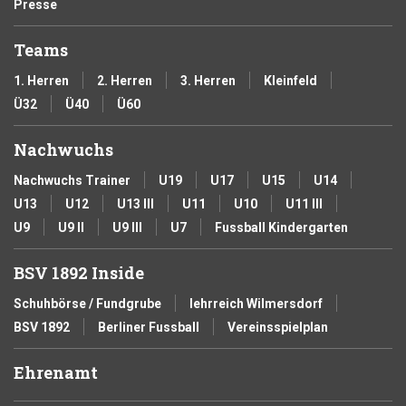
Presse
Teams
1. Herren
2. Herren
3. Herren
Kleinfeld
Ü32
Ü40
Ü60
Nachwuchs
Nachwuchs Trainer
U19
U17
U15
U14
U13
U12
U13 III
U11
U10
U11 III
U9
U9 II
U9 III
U7
Fussball Kindergarten
BSV 1892 Inside
Schuhbörse / Fundgrube
lehrreich Wilmersdorf
BSV 1892
Berliner Fussball
Vereinsspielplan
Ehrenamt