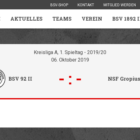
BSV-SHOP
KONTAKT
MITGLIED WERDEN
E
AKTUELLES
TEAMS
VEREIN
BSV 1892 
Kreisliga A, 1. Spieltag - 2019/20
06. Oktober 2019
-
:
-
BSV 92 II
NSF Gropius