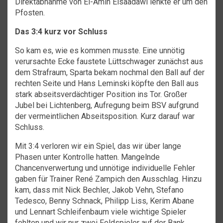
Direktabnahme von El-Amin Elsaadawi lenkte er um den
Pfosten.
Das 3:4 kurz vor Schluss
So kam es, wie es kommen musste. Eine unnötig
verursachte Ecke faustete Lüttschwager zunächst aus
dem Strafraum, Sparta bekam nochmal den Ball auf der
rechten Seite und Hans Leminski köpfte den Ball aus
stark abseitsverdächtiger Position ins Tor. Großer
Jubel bei Lichtenberg, Aufregung beim BSV aufgrund
der vermeintlichen Abseitsposition. Kurz darauf war
Schluss.
Mit 3:4 verloren wir ein Spiel, das wir über lange
Phasen unter Kontrolle hatten. Mangelnde
Chancenverwertung und unnötige individuelle Fehler
gaben für Trainer René Zampich den Ausschlag. Hinzu
kam, dass mit Nick Bechler, Jakob Vehn, Stefano
Tedesco, Benny Schnack, Philipp Liss, Kerim Abane
und Lennart Schleifenbaum viele wichtige Spieler
fehlten und wir nur zwei Feldspieler auf der Bank